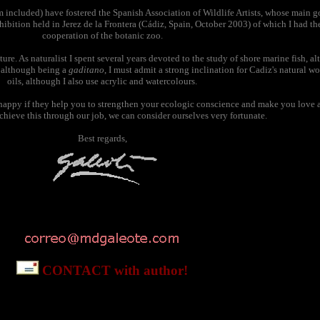
m included) have fostered the Spanish Association of Wildlife Artists, whose main goa
hibition held in Jerez de la Frontera (Cádiz, Spain, October 2003) of which I had th
cooperation of the botanic zoo.
ature. As naturalist I spent several years devoted to the study of shore marine fish,
, although being a
gaditano
, I must admit a strong inclination for Cadiz's natural wor
oils, although I also use acrylic and watercolours.
 happy if they help you to strengthen your ecologic conscience and make you love and
 achieve this through our job, we can consider ourselves very fortunate.
Best regards,
CONTACT with author!