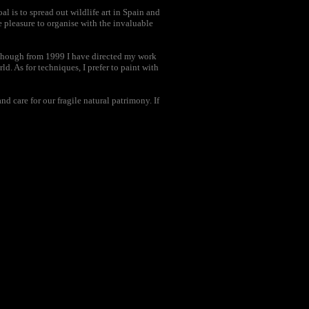
l is to spread out wildlife art in Spain and
e pleasure to organise with the invaluable
 although from 1999 I have directed my work
ld. As for techniques, I prefer to paint with
 care for our fragile natural patrimony. If