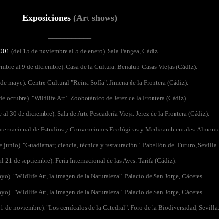
Exposiciones
(Art shows)
___________
001
(del 15 de noviembre al 5 de enero). Sala Pangea, Cádiz.
mbre al 9 de diciembre). Casa de la Cultura. Benalup-Casas Viejas (Cádiz).
de mayo). Centro Cultural "Reina Sofía". Jimena de la Frontera (Cádiz).
de octubre). "Wildlife Art". Zoobotánico de Jerez de la Frontera (Cádiz).
al 30 de diciembre). Sala de Arte Pescadería Vieja. Jerez de la Frontera (Cádiz).
 Internacional de Estudios y Convenciones Ecológicas y Medioambientales. Almonte
e junio). "Guadiamar; ciencia, técnica y restauración". Pabellón del Futuro, Sevilla.
al 21 de septiembre). Feria Internacional de las Aves. Tarifa (Cádiz).
yo). "Wildlife Art, la imagen de la Naturaleza". Palacio de San Jorge, Cáceres.
yo). "Wildlife Art, la imagen de la Naturaleza". Palacio de San Jorge, Cáceres.
1 de noviembre). "Los cernícalos de la Catedral". Foro de la Biodiversidad, Sevilla.