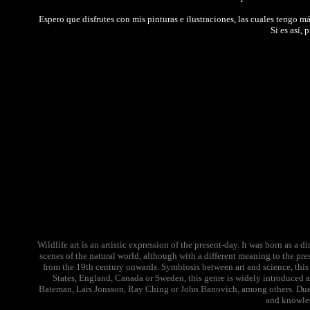
Espero que disfrutes con mis pinturas e ilustraciones, las cuales tengo m
Si es así,
Wildlife art is an artistic expression of the present-day. It was born as a 
scenes of the natural world, although with a different meaning to the pre
from the 19th century onwards. Symbiosis between art and science, this a
States, England, Canada or Sweden, this genre is widely introduced an
Bateman, Lars Jonsson, Ray Ching or John Banovich, among others. Due to
and knowled