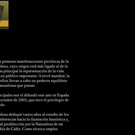
s primeras manifestaciones pictóricas de la
ánea, cuyo origen está más ligado al de la
a principal la representación de la vida
e un público importante. A nivel mundial, la
llos llevan a cabo un perfecto equilibrio
aturalistas que pintan.
cipales son el difundir este arte en España
 octubre de 2003, que tuve el privilegio de
ble.
lista dediqué varios años al estudio de los
rencias hacia la ilustración faunística y,
ial predilección por la Naturaleza de mi
Bahía de Cádiz. Como técnica empleo