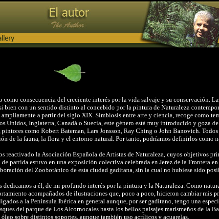
do como consecuencia del creciente interés por la vida salvaje y su conservación. La
i bien con un sentido distinto al concebido por la pintura de Naturaleza contempor
 ampliamente a partir del siglo XIX. Simbiosis entre arte y ciencia, recoge como tem
ados Unidos, Inglaterra, Canadá o Suecia, este género está muy introducido y goza d
s, pintores como Robert Bateman, Lars Jonsson, Ray Ching o John Banovich. Todos e
ón de la fauna, la flora y el entorno natural. Por tanto, podríamos definirlos como n
os reactivado la Asociación Española de Artistas de Naturaleza, cuyos objetivos prin
 de partida estuvo en una exposición colectiva celebrada en Jerez de la Frontera en
boración del Zoobotánico de esta ciudad gaditana, sin la cual no hubiese sido posi
s dedicamos a él, de mi profundo interés por la pintura y la Naturaleza. Como natura
rtamiento acompañados de ilustraciones que, poco a poco, hicieron cambiar mis prefe
 ligados a la Península Ibérica en general aunque, por ser gaditano, tengo una espec
bosques del parque de Los Alcornocales hasta los bellos paisajes marismeños de la 
 óleo sobre distintos soportes, aunque también uso acrílicos y acuarelas.